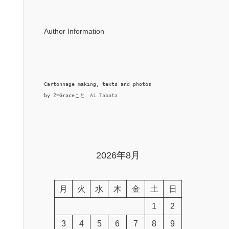
Author Information
Cartonnage making, texts and photos

by Z=Graceこと、
Ai Tabata
2026年8月
月
火
水
木
金
土
日
1
2
3
4
5
6
7
8
9