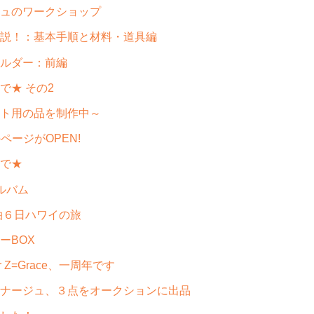
ュのワークショップ
説！：基本手順と材料・道具編
ルダー：前編
で★ その2
ト用の品を制作中～
ページがOPEN!
で★
ルバム
泊６日ハワイの旅
ーBOX
 Z=Grace、一周年です
ナージュ、３点をオークションに出品