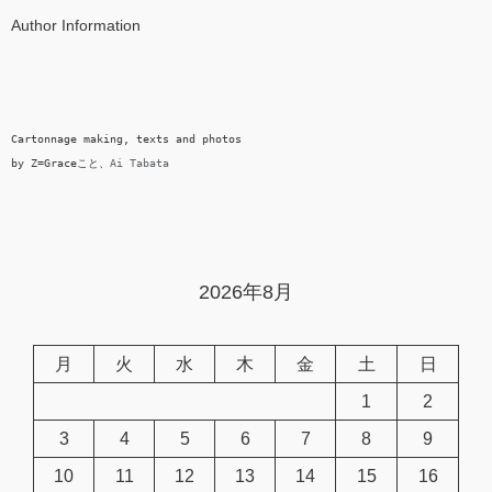
Author Information
Cartonnage making, texts and photos

by Z=Graceこと、
Ai Tabata
2026年8月
月
火
水
木
金
土
日
1
2
3
4
5
6
7
8
9
10
11
12
13
14
15
16