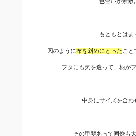
色合いが素敵
もともとはま
図のように
布を斜めにとった
こと
フタにも気を遣って、柄が
中身にサイズを合わ
その甲斐あって同僚も