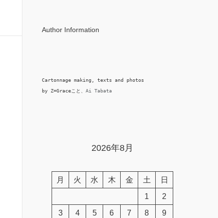
Author Information
Cartonnage making, texts and photos

by Z=Graceこと、
Ai Tabata
2026年8月
月
火
水
木
金
土
日
1
2
3
4
5
6
7
8
9