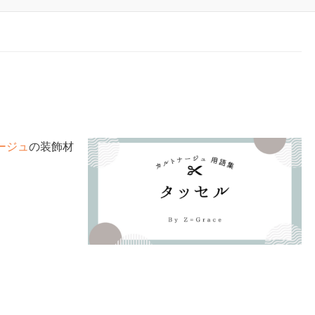
ージュ
の装飾材