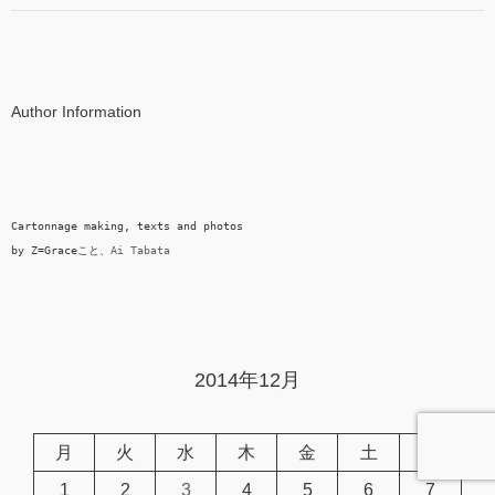
Author Information
Cartonnage making, texts and photos

by Z=Graceこと、
Ai Tabata
2014年12月
月
火
水
木
金
土
日
1
2
3
4
5
6
7