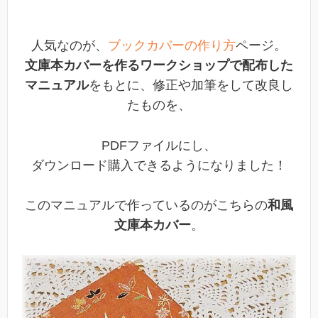
人気なのが、
ブックカバーの作り方
ページ
。
文庫本カバーを作るワークショップで
配布した
マニュアル
をもとに、
修正や加筆をして改良し
たものを、
PDFファイルにし、
ダウンロード購入できるようになりました
！
このマニュアルで作っているのがこちらの
和風
文庫本カバー
。